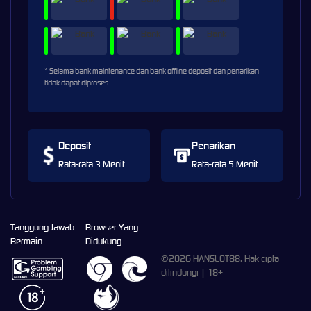
* Selama bank maintenance dan bank offline deposit dan penarikan
tidak dapat diproses
Deposit
Penarikan
Rata-rata 3 Menit
Rata-rata 5 Menit
Tanggung Jawab
Browser Yang
Bermain
Didukung
©2026 HANSLOT88. Hak cipta
dilindungi | 18+