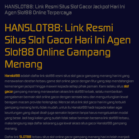
HANSLOT88: Link Resmi Situs Slot Gacor Jackpot Hari Ini
Agen Slot88 Online Terpercaya
HANSLOT88: Link Resmi
Situs Slot Gacor Hari Ini Agen
Slot88 Online Gampang
Menang
Hanslot88
adalah daftar link slot88 resmi situs slot gacor gampang menang hari ini yang
menawarkan deretan terbaru game slot online gacor dengan fitur yang siap mendatangkan
kemenangan jackpot hingga maxwin kepada setiap pihak pemain. Kami selaku situs
slot
gacor
gampang menang menawarkan akses link slot88 terbaik, selalu memberikan
pengalaman bermain slot online gacor dengan sensasi seru dan menguntungkan lewat
beragam macam provider terlengkap. Mencari situs link slot gacor hari ini yang terbukti
gampang menang tentu tidak mudah, untuk itu Hanslot88 hadir kepada kalian agar
keuntungan yang dapat diraih juga semakin terjamin tanpa harus mengeluarkan modal
yang besar. Jadi bagi kalian yang sudah tidak sabar bermain bersama link slot88 terbaru,
maka langsung saja daftar sekarang juga lewat akses situs gacor Hanslot88 gampang
menang.
Daftar link
SLOT88
terbaru situs slot online gacor gampang menang hari ini telah menjadi