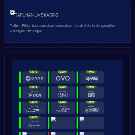
TARUHAN LIVE KASINO
Platform Pilihan bagi perusahaan-perusahaan terbaik di dunia, dengan pilihan
variasi game terbanyak