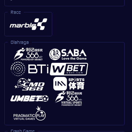
Race
Olahraga
Crash Game