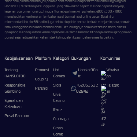
salah satu pilihan dari banyak pemain saat mencari tempat bermain terbaik layaknya di
Hanslot88, tersedianya keunggulan yang ditawarkan seperti metode deposit lengkap,
layanan customer nonstop, hingga fitur jackpot maxwin perkalian x200 x500 x1000
menghadirkan kenikmatan tambahan saat bermain slot online gacor. Selain itu,
rekomendasi link slot88 hari ini juga selalu diupdate secara berkala menjamin para pemain
tidak ketinggalan informasi menarik disini. Beruntungnya semua keseruan daftar slot88
gampang menang ini bisa kalian dapatkan Bersama Hanslot88 hanya melalui genggaman
ponsel saja, jadi pastikan kalian tidak ketinggalan kesempatan emas terbaik ini.
Kebijaksanaan
Platform
Kategori
Dukungan
Komunitas
Tentang
Promosi
Hot
Hanslot88o
Whatsa
HANSLOT88
Games
fc
pp
Loyalty
Responsible
Slots
+62853532
Telegra
Referral
Gambling
02942
m
Live
Syarat dan
Casino
Ketentuan
Race
Pusat Bantuan
Olahraga
Crash
Game