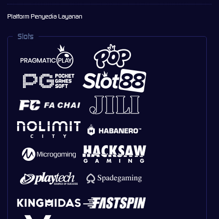
Platform Penyedia Layanan
Slots