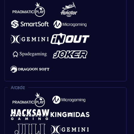
Arcade