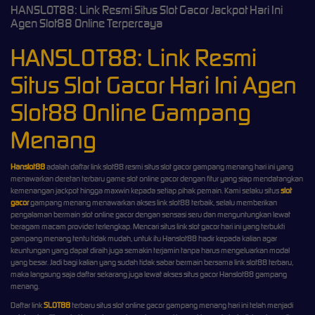
HANSLOT88: Link Resmi Situs Slot Gacor Jackpot Hari Ini
Agen Slot88 Online Terpercaya
HANSLOT88: Link Resmi
Situs Slot Gacor Hari Ini Agen
Slot88 Online Gampang
Menang
Hanslot88
adalah daftar link slot88 resmi situs slot gacor gampang menang hari ini yang
menawarkan deretan terbaru game slot online gacor dengan fitur yang siap mendatangkan
kemenangan jackpot hingga maxwin kepada setiap pihak pemain. Kami selaku situs
slot
gacor
gampang menang menawarkan akses link slot88 terbaik, selalu memberikan
pengalaman bermain slot online gacor dengan sensasi seru dan menguntungkan lewat
beragam macam provider terlengkap. Mencari situs link slot gacor hari ini yang terbukti
gampang menang tentu tidak mudah, untuk itu Hanslot88 hadir kepada kalian agar
keuntungan yang dapat diraih juga semakin terjamin tanpa harus mengeluarkan modal
yang besar. Jadi bagi kalian yang sudah tidak sabar bermain bersama link slot88 terbaru,
maka langsung saja daftar sekarang juga lewat akses situs gacor Hanslot88 gampang
menang.
Daftar link
SLOT88
terbaru situs slot online gacor gampang menang hari ini telah menjadi