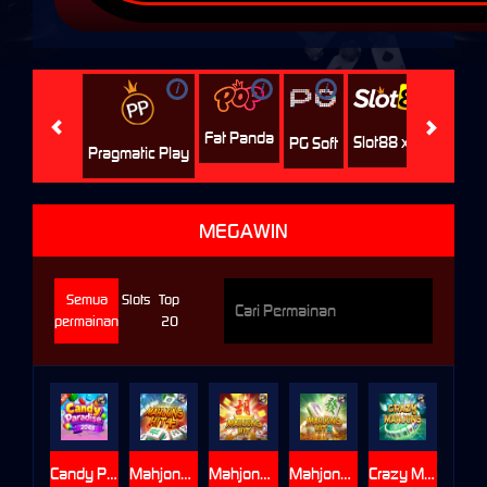
i
i
i
i
i
Facha
Fat Panda
Slot88 x PP
PG Soft
Pragmatic Play
MEGAWIN
Semua
Slots
Top
permainan
20
Candy Paradise 2048
Mahjong Hit +
Mahjong Hit
Mahjong Hit 2
Crazy Mahjong