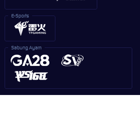
E-Sports
Sabung Ayam