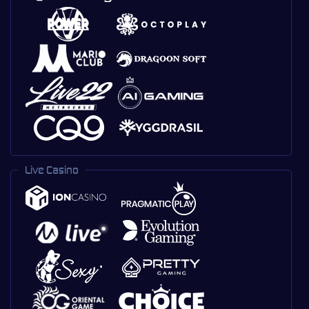
Live Casino