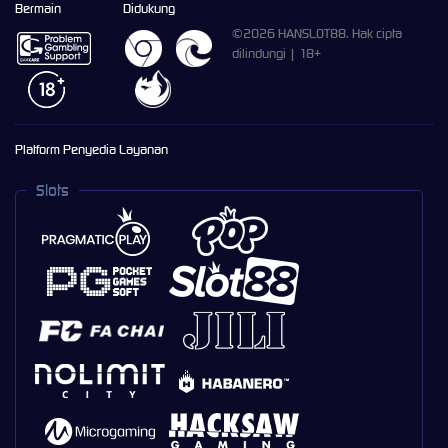
Bermain
Didukung
©2026 HANSLOT88. Hak cipta
dilindungi | 18+
Platform Penyedia Layanan
Slots