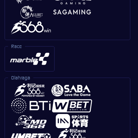
Race
Olahraga