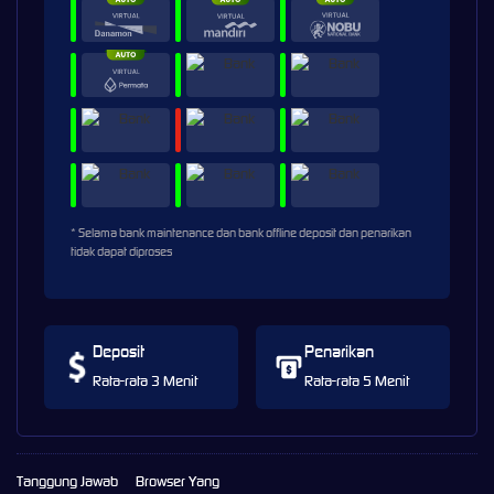
* Selama bank maintenance dan bank offline deposit dan penarikan
tidak dapat diproses
Deposit
Penarikan
Rata-rata 3 Menit
Rata-rata 5 Menit
Tanggung Jawab
Browser Yang