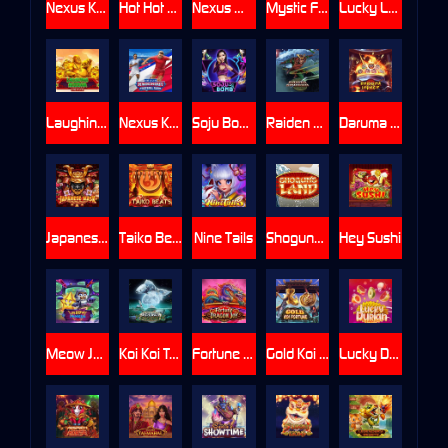
Nexus Koi Gate
Hot Hot Nexus
Nexus Wealth Inn
Mystic Fortune Nexus
Lucky Lucky Nexus
Laughing Buddha Nexus
Nexus Knockout Football Rush
Soju Bomb
Raiden Shogun
Daruma Impact
Japanese Mask
Taiko Beats
Nine Tails
Shoguns Land
Hey Sushi
Meow Janken
Koi Koi Treasure
Fortune Dragon Joy
Gold Koi Fortune
Lucky Durian