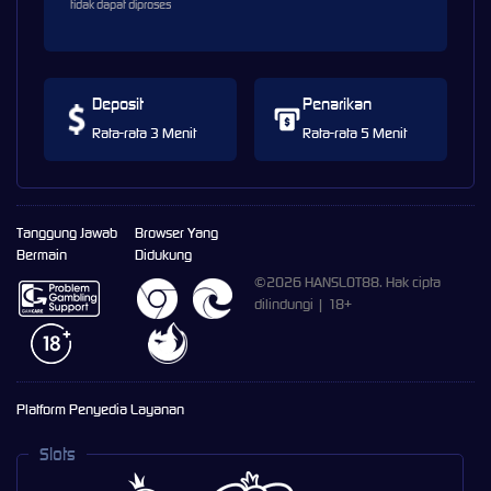
tidak dapat diproses
Deposit
Penarikan
Rata-rata 3 Menit
Rata-rata 5 Menit
Tanggung Jawab
Browser Yang
Bermain
Didukung
©2026 HANSLOT88. Hak cipta
dilindungi | 18+
Platform Penyedia Layanan
Slots