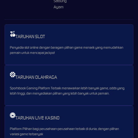
Sabung
Ayam
TARUHAN SLOT
Penyedia slot online dengan beragam pilihan game menarik yang memudahkan
pemain untuk mencapai jackpot
TARUHAN OLAHRAGA
Sportsbook Gaming Platform Terbaik menawarkan lebih banyak game, odds yang
lebih tinggi, dan menyediakan pilihan yang lebih banyak untuk pemain.
TARUHAN LIVE KASINO
Platform Pilihan bagi perusahaan-perusahaan terbaik di dunia, dengan pilihan
variasi game terbanyak