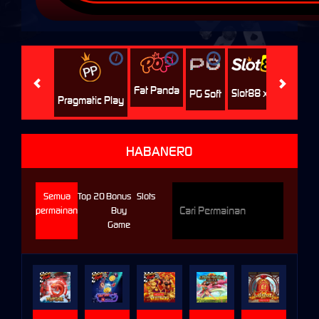
i
i
i
i
i
Facha
Fat Panda
Slot88 x PP
PG Soft
Pragmatic Play
HABANERO
Semua
Top 20
Bonus
Slots
permainan
Buy
Game