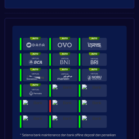
* Selama bank maintenance dan bank offline deposit dan penarikan