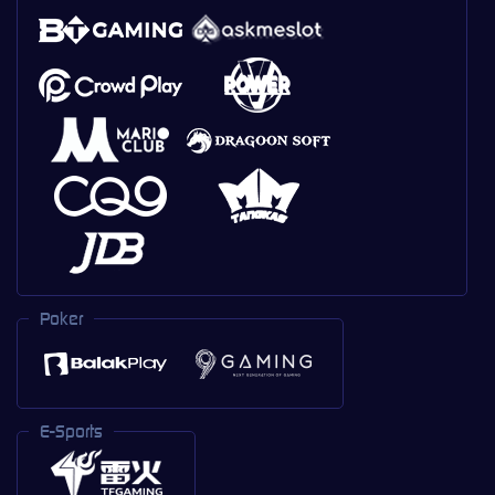
Poker
E-Sports