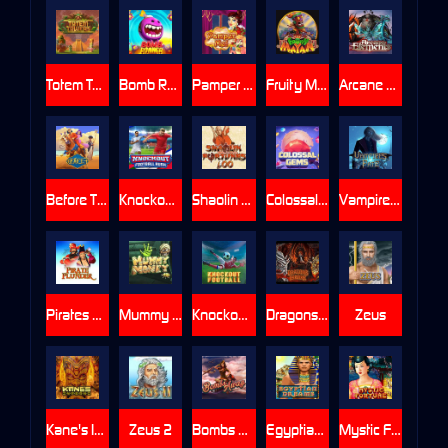
Totem Towers
Bomb Runner
Pamper Me
Fruity Mayan
Arcane Elements
Before Time Runs Out
Knockout Football Rush
Shaolin Fortunes 100
Colossal Gems
Vampire's Fate
Pirates Plunder
Mummy Money
Knockout Football
Dragons Throne
Zeus
Kane's Inferno
Zeus 2
Bombs Away
Egyptian Dreams
Mystic Fortune