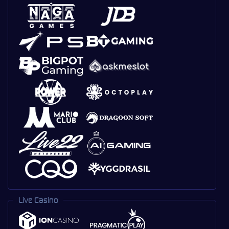
Live Casino