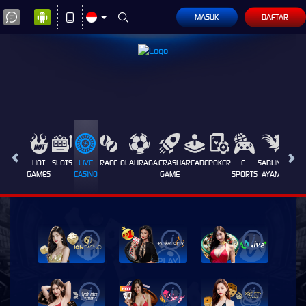
MASUK
DAFTAR
HOT
SLOTS
LIVE
RACE
OLAHRAGA
CRASH
ARCADE
POKER
E-
SABUNG
PROM
GAMES
CASINO
GAME
SPORTS
AYAM
i
i
i
i
i
i