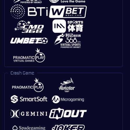
Crash Game