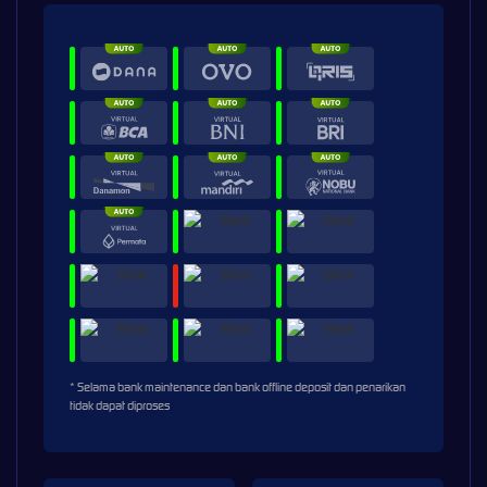
* Selama bank maintenance dan bank offline deposit dan penarikan
tidak dapat diproses