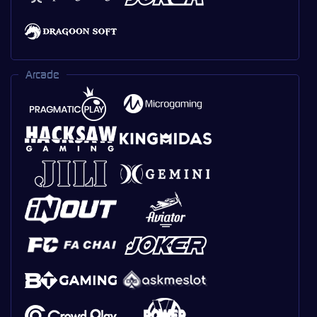
Arcade