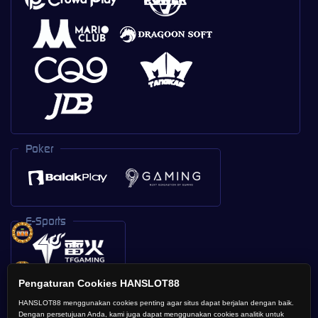
Poker
E-Sports
Pengaturan Cookies HANSLOT88
Sabung Ayam
HANSLOT88 menggunakan cookies penting agar situs dapat berjalan dengan baik.
Dengan persetujuan Anda, kami juga dapat menggunakan cookies analitik untuk