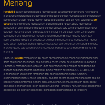
Menang
Hanslot88
adalah daftar link slot88 resmi situs slot gacor gampang menang hari ini yang
menawarkan deretan terbaru game slot online gacor dengan fitur yang siap mendatangkan
kemenangan jackpot hingga maxwin kepada setiap pihak pemain. Kami selaku situs
slot
gacor
gampang menang menawarkan akses link slot88 terbaik, selalu memberikan
pengalaman bermain slot online gacor dengan sensasi seru dan menguntungkan lewat
beragam macam provider terlengkap. Mencari situs link slot gacor hari ini yang terbukti
gampang menang tentu tidak mudah, untuk itu Hanslot88 hadir kepada kalian agar
keuntungan yang dapat diraih juga semakin terjamin tanpa harus mengeluarkan modal
yang besar. Jadi bagi kalian yang sudah tidak sabar bermain bersama link slot88 terbaru,
maka langsung saja daftar sekarang juga lewat akses situs gacor Hanslot88 gampang
menang.
Daftar link
SLOT88
terbaru situs slot online gacor gampang menang hari ini telah menjadi
salah satu pilihan dari banyak pemain saat mencari tempat bermain terbaik layaknya di
Hanslot88, tersedianya keunggulan yang ditawarkan seperti metode deposit lengkap,
layanan customer nonstop, hingga fitur jackpot maxwin perkalian x200 x500 x1000
menghadirkan kenikmatan tambahan saat bermain slot online gacor. Selain itu,
rekomendasi link slot88 hari ini juga selalu diupdate secara berkala menjamin para pemain
tidak ketinggalan informasi menarik disini. Beruntungnya semua keseruan daftar slot88
gampang menang ini bisa kalian dapatkan Bersama Hanslot88 hanya melalui genggaman
ponsel saja, jadi pastikan kalian tidak ketinggalan kesempatan emas terbaik ini.