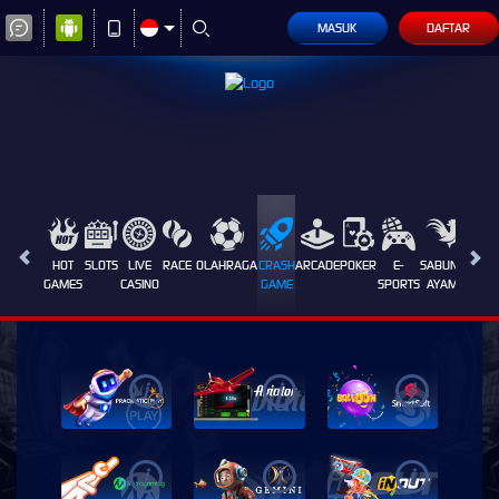
MASUK
DAFTAR
HOT
SLOTS
LIVE
RACE
OLAHRAGA
CRASH
ARCADE
POKER
E-
SABUNG
PROM
GAMES
CASINO
GAME
SPORTS
AYAM
i
i
i
i
i
i