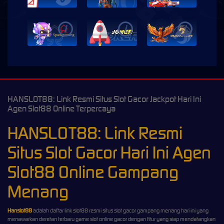
i
i
i
HANSLOT88: Link Resmi Situs Slot Gacor Jackpot Hari Ini
Agen Slot88 Online Terpercaya
HANSLOT88: Link Resmi
Situs Slot Gacor Hari Ini Agen
Slot88 Online Gampang
Menang
Hanslot88
adalah daftar link slot88 resmi situs slot gacor gampang menang hari ini yang
menawarkan deretan terbaru game slot online gacor dengan fitur yang siap mendatangkan