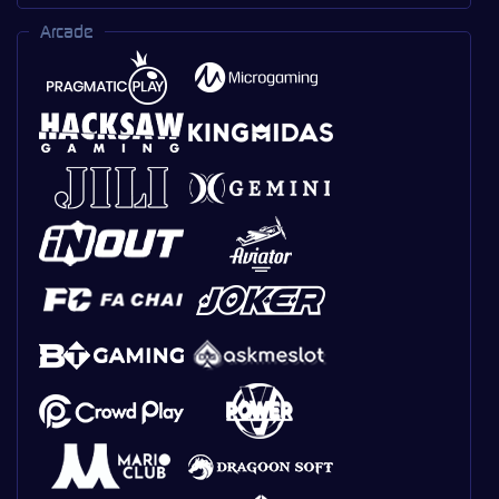
Arcade