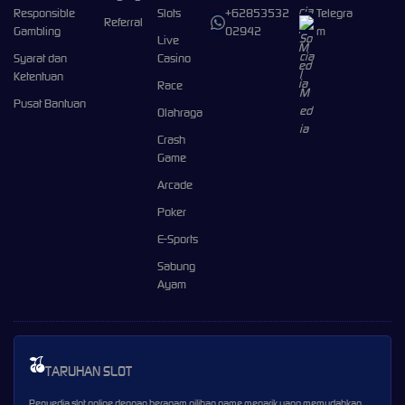
Responsible
Slots
+62853532
Telegra
Referral
Gambling
02942
m
Live
Syarat dan
Casino
Ketentuan
Race
Pusat Bantuan
Olahraga
Crash
Game
Arcade
Poker
E-Sports
Sabung
Ayam
TARUHAN SLOT
Penyedia slot online dengan beragam pilihan game menarik yang memudahkan