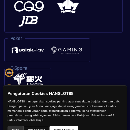
Poker
E-Sports
Pengaturan Cookies HANSLOT88
Sabung Ayam
HANSLOT88 menggunakan cookies penting agar situs dapat berjalan dengan baik.
Dengan persetujuan Anda, kami juga dapat menggunakan cookies analitik untuk
memahami penggunaan situs, meningkatkan performa, serta memberikan
pengalaman yang lebih nyaman. Silakan membaca
Kebijakan Privasi hanslot88
untuk informasi lebih lanjut.
Tolak
Atur Cookies
Terima Semua