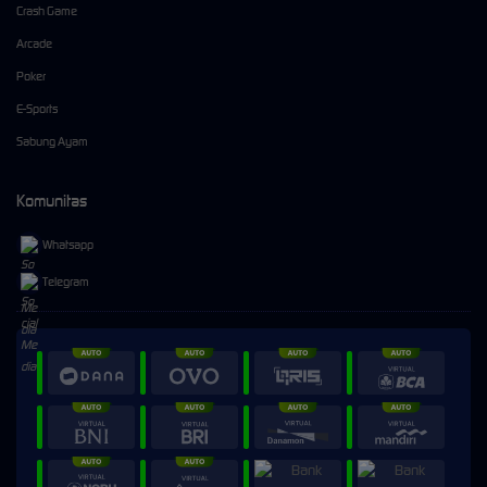
Crash Game
Arcade
Poker
E-Sports
Sabung Ayam
Komunitas
Whatsapp
Telegram