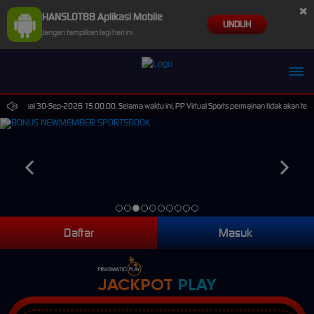
×
HANSLOT88 Aplikasi Mobile
UNDUH
Jangan tampilkan lagi hari ini
00 sampai 30-Sep-2026 15.00.00. Selama waktu ini, PP Virtual Sports permainan tidak akan te
Daftar
Masuk
JACKPOT
PLAY