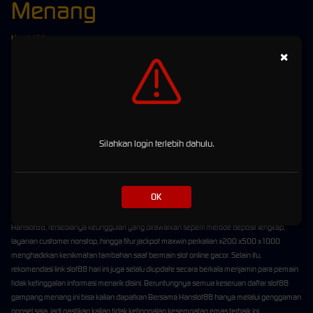
Menang
Hanslot88
adalah daftar link slot88 resmi situs slot gacor gampang menang hari ini yang
menawarkan deretan terbaru game slot online gacor dengan fitur yang siap mendatangkan
×
kemenangan jackpot hingga maxwin kepada setiap pihak pemain. Kami selaku situs
slot
gacor
gampang menang menawarkan akses link slot88 terbaik, selalu memberikan
pengalaman bermain slot online gacor dengan sensasi seru dan menguntungkan lewat
beragam macam provider terlengkap. Mencari situs link slot gacor hari ini yang terbukti
gampang menang tentu tidak mudah, untuk itu Hanslot88 hadir kepada kalian agar
keuntungan yang dapat diraih juga semakin terjamin tanpa harus mengeluarkan modal
Silahkan login terlebih dahulu.
yang besar. Jadi bagi kalian yang sudah tidak sabar bermain bersama link slot88 terbaru,
maka langsung saja daftar sekarang juga lewat akses situs gacor Hanslot88 gampang
menang.
OK
Daftar link
SLOT88
terbaru situs slot online gacor gampang menang hari ini telah menjadi
salah satu pilihan dari banyak pemain saat mencari tempat bermain terbaik layaknya di
Hanslot88, tersedianya keunggulan yang ditawarkan seperti metode deposit lengkap,
layanan customer nonstop, hingga fitur jackpot maxwin perkalian x200 x500 x1000
menghadirkan kenikmatan tambahan saat bermain slot online gacor. Selain itu,
rekomendasi link slot88 hari ini juga selalu diupdate secara berkala menjamin para pemain
tidak ketinggalan informasi menarik disini. Beruntungnya semua keseruan daftar slot88
gampang menang ini bisa kalian dapatkan Bersama Hanslot88 hanya melalui genggaman
ponsel saja, jadi pastikan kalian tidak ketinggalan kesempatan emas terbaik ini.