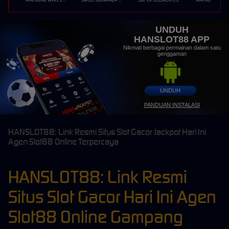
UNDUH
HANSLOT88 APP
Nikmati berbagai permainan dalam satu
genggaman
UNDUH
PANDUAN INSTALASI
HANSLOT88: Link Resmi Situs Slot Gacor Jackpot Hari Ini
Agen Slot88 Online Terpercaya
HANSLOT88: Link Resmi
Situs Slot Gacor Hari Ini Agen
Slot88 Online Gampang